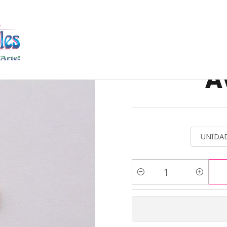
AK DORADA
CENTROS DE PULSERA
SAMAK DORADA CENTRO A
SAMAK
A
UNIDAD
Cantidad