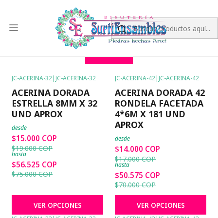
Inicio
ACERINA
ACERINA
FILTROS
JC-ACERINA-32
|
JC-ACERINA-32
JC-ACERINA-42
|
JC-ACERINA-42
-21%
OFF
-18%
OFF
ACERINA DORADA
ACERINA DORADA 42
ESTRELLA 8MM X 32
RONDELA FACETADA
UND APROX
4*6M X 181 UND
APROX
desde
$15.000 COP
desde
$19.000 COP
$14.000 COP
hasta
$17.000 COP
$56.525 COP
hasta
$75.000 COP
$50.575 COP
$70.000 COP
VER OPCIONES
VER OPCIONES