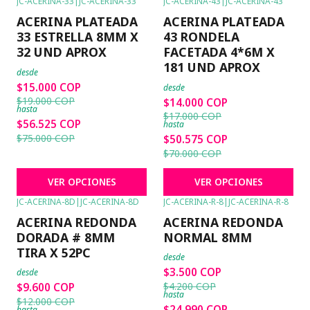
JC-ACERINA-33
|
JC-ACERINA-33
JC-ACERINA-43
|
JC-ACERINA-43
-21%
OFF
-18%
OFF
ACERINA PLATEADA
ACERINA PLATEADA
33 ESTRELLA 8MM X
43 RONDELA
32 UND APROX
FACETADA 4*6M X
181 UND APROX
desde
$15.000 COP
desde
$19.000 COP
$14.000 COP
hasta
$17.000 COP
$56.525 COP
hasta
$75.000 COP
$50.575 COP
$70.000 COP
VER OPCIONES
VER OPCIONES
JC-ACERINA-8D
|
JC-ACERINA-8D
JC-ACERINA-R-8
|
JC-ACERINA-R-8
-20%
OFF
-17%
OFF
ACERINA REDONDA
ACERINA REDONDA
DORADA # 8MM
NORMAL 8MM
TIRA X 52PC
desde
$3.500 COP
desde
$4.200 COP
$9.600 COP
hasta
$12.000 COP
$24.990 COP
hasta