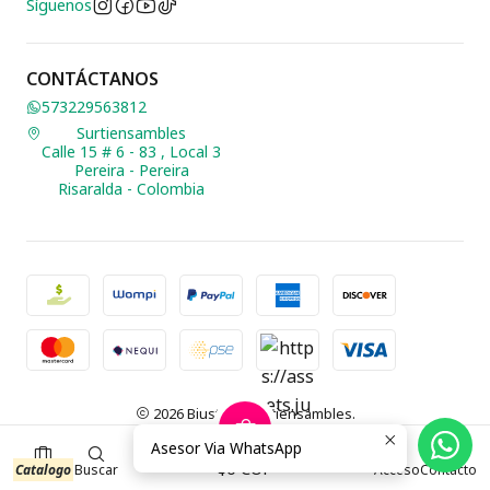
Síguenos
CONTÁCTANOS
573229563812
Surtiensambles
Calle 15 # 6 - 83 , Local 3
Pereira - Pereira
Risaralda - Colombia
2026 Biusteria Surtiensambles.
Todos los derechos reservados.
Desarrollado por Jumpseller
.
Asesor Via WhatsApp
0
$0 COP
Catalogo
Buscar
Acceso
Contacto