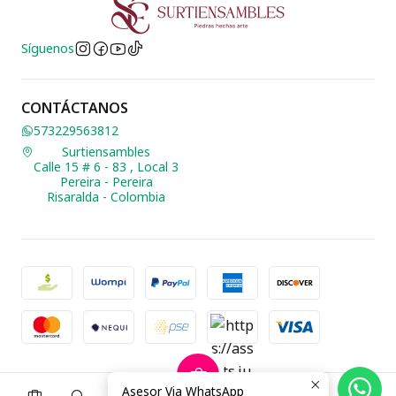
Síguenos
CONTÁCTANOS
573229563812
Surtiensambles
Calle 15 # 6 - 83 , Local 3
Pereira - Pereira
Risaralda - Colombia
2026 Biusteria Surtiensambles.
Asesor Via WhatsApp
0
Todos los derechos reservados.
Desarrollado por Jumpseller
.