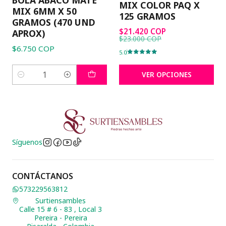
MIX COLOR PAQ X
MIX 6MM X 50
125 GRAMOS
GRAMOS (470 UND
$21.420 COP
APROX)
$23.000 COP
$6.750 COP
5.0
VER OPCIONES
Cantidad
Síguenos
CONTÁCTANOS
573229563812
Surtiensambles
Calle 15 # 6 - 83 , Local 3
Pereira - Pereira