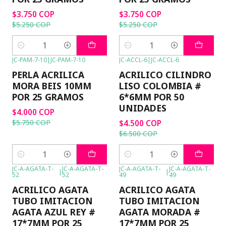
$3.750 COP
$3.750 COP
$5.250 COP
$5.250 COP
Cantidad
Cantidad
JC-PAM-7-10
|
JC-PAM-7-10
JC-ACCL-6
|
JC-ACCL-6
-30%
OFF
-31%
OFF
PERLA ACRILICA
ACRILICO CILINDRO
MORA BEIS 10MM
LISO COLOMBIA #
POR 25 GRAMOS
6*6MM POR 50
UNIDADES
$4.000 COP
$5.750 COP
$4.500 COP
$6.500 COP
Cantidad
Cantidad
JC-A-AGATA-T-
JC-A-AGATA-T-
JC-A-AGATA-T-
JC-A-AGATA-T-
|
|
52
52
49
49
ACRILICO AGATA
ACRILICO AGATA
TUBO IMITACION
TUBO IMITACION
AGATA AZUL REY #
AGATA MORADA #
17*7MM POR 25
17*7MM POR 25