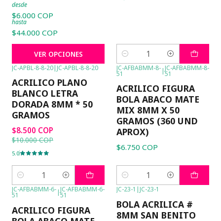
desde
$6.000 COP
hasta
$44.000 COP
VER OPCIONES
Cantidad
JC-APBL-8-8-20
|
JC-APBL-8-8-20
JC-AFBABMM-8-
JC-AFBABMM-8-
|
51
51
-15%
OFF
ACRILICO PLANO
ACRILICO FIGURA
BLANCO LETRA
BOLA ABACO MATE
DORADA 8MM * 50
MIX 8MM X 50
GRAMOS
GRAMOS (360 UND
$8.500 COP
APROX)
$10.000 COP
$6.750 COP
5.0
Cantidad
Cantidad
JC-AFBABMM-6-
JC-AFBABMM-6-
JC-23-1
|
JC-23-1
|
51
51
-7%
OFF
BOLA ACRILICA #
ACRILICO FIGURA
8MM SAN BENITO
BOLA ABACO MATE