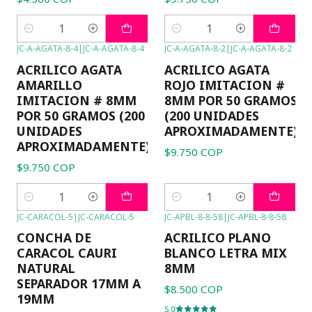
Cantidad
Cantidad
JC-A-AGATA-8-4
|
JC-A-AGATA-8-4
JC-A-AGATA-8-2
|
JC-A-AGATA-8-2
ACRILICO AGATA
ACRILICO AGATA
AMARILLO
ROJO IMITACION #
IMITACION # 8MM
8MM POR 50 GRAMOS
POR 50 GRAMOS (200
(200 UNIDADES
UNIDADES
APROXIMADAMENTE)
APROXIMADAMENTE)
$9.750 COP
$9.750 COP
Cantidad
Cantidad
JC-CARACOL-5
|
JC-CARACOL-5
JC-APBL-8-8-58
|
JC-APBL-8-8-58
CONCHA DE
ACRILICO PLANO
CARACOL CAURI
BLANCO LETRA MIX
NATURAL
8MM
SEPARADOR 17MM A
$8.500 COP
19MM
5.0