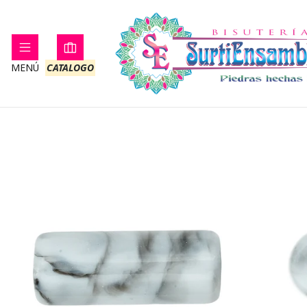
Inicio
ACRILICO
LETRAS Y SEPARADORES
MENÚ
CATALOGO