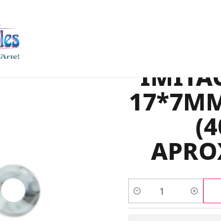
ACRILICO AGATA TUBO IMITACION HOWLITA # 17*7MM POR 25
ACRIL
IMITA
17*7MM
(
APRO
Cantidad