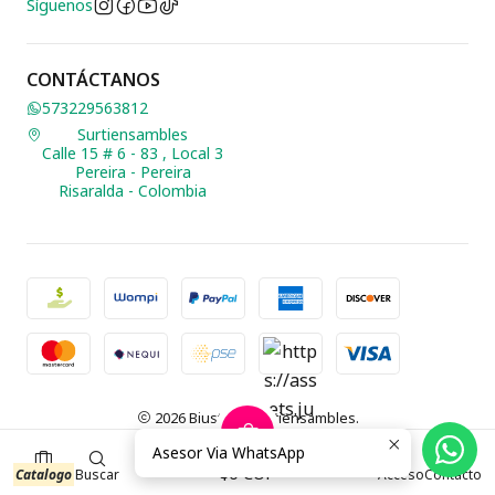
Síguenos
CONTÁCTANOS
573229563812
Surtiensambles
Calle 15 # 6 - 83 , Local 3
Pereira - Pereira
Risaralda - Colombia
2026 Biusteria Surtiensambles.
Todos los derechos reservados.
Desarrollado por Jumpseller
.
Asesor Via WhatsApp
0
$0 COP
Catalogo
Buscar
Acceso
Contacto