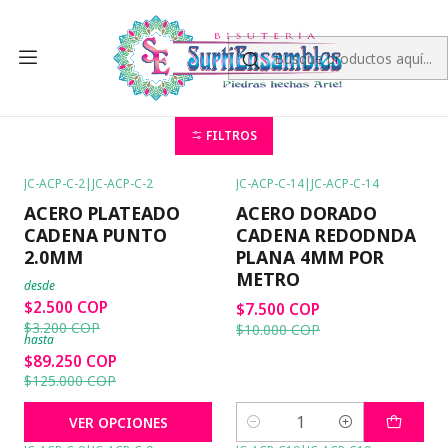
Inicio
ACERO
CADENAS
CADENA PLATEADA
CADENA PLATEADA
CADENA PLATEADA POR METROS
FILTROS
JC-ACP-C-2
|
JC-ACP-C-2
JC-ACP-C-14
|
JC-ACP-C-14
-22%
OFF
-25%
OFF
ACERO PLATEADO
ACERO DORADO
CADENA PUNTO
CADENA REDODNDA
2.0MM
PLANA 4MM POR
METRO
desde
$2.500 COP
$7.500 COP
$3.200 COP
$10.000 COP
hasta
$89.250 COP
$125.000 COP
VER OPCIONES
Cantidad