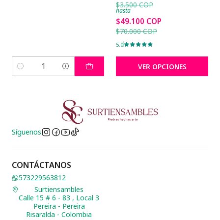
$3.500 COP
hasta
$49.100 COP
$70.000 COP
5.0
VER OPCIONES
Cantidad
Síguenos
CONTÁCTANOS
573229563812
Surtiensambles
Calle 15 # 6 - 83 , Local 3
Pereira - Pereira
Risaralda - Colombia