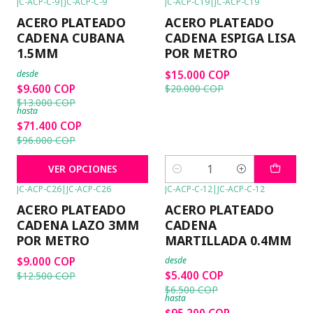
JC-ACP-C-9
|
JC-ACP-C-9
JC-ACP-C19
|
JC-ACP-C19
-26%
OFF
-25%
OFF
ACERO PLATEADO
ACERO PLATEADO
CADENA CUBANA
CADENA ESPIGA LISA
1.5MM
POR METRO
desde
$15.000 COP
$9.600 COP
$20.000 COP
$13.000 COP
hasta
$71.400 COP
$96.000 COP
VER OPCIONES
Cantidad
JC-ACP-C26
|
JC-ACP-C26
JC-ACP-C-12
|
JC-ACP-C-12
-28%
OFF
-17%
OFF
ACERO PLATEADO
ACERO PLATEADO
CADENA LAZO 3MM
CADENA
POR METRO
MARTILLADA 0.4MM
$9.000 COP
desde
$5.400 COP
$12.500 COP
$6.500 COP
hasta
$95.200 COP