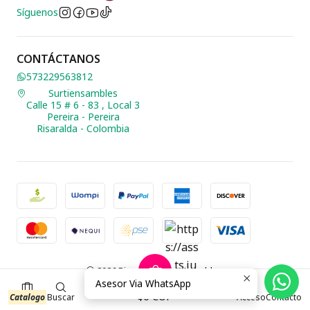
Síguenos
CONTÁCTANOS
573229563812
Surtiensambles
Calle 15 # 6 - 83 , Local 3
Pereira - Pereira
Risaralda - Colombia
2026 Biusteria Surtiensambles.
Asesor Via WhatsApp
Todos los derechos reservados.
Desarrollado por Jumpseller
.
0
$0 COP
Catalogo
Buscar
Acceso
Contacto