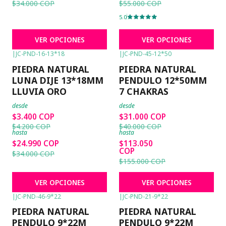
$34.000 COP
$55.000 COP
5.0
VER OPCIONES
VER OPCIONES
|
JC-PND-16-13*18
|
JC-PND-45-12*50
-19%
OFF
-23%
OFF
PIEDRA NATURAL
PIEDRA NATURAL
LUNA DIJE 13*18MM
PENDULO 12*50MM
LLUVIA ORO
7 CHAKRAS
desde
desde
$3.400 COP
$31.000 COP
$4.200 COP
$40.000 COP
hasta
hasta
$24.990 COP
$113.050
COP
$34.000 COP
$155.000 COP
VER OPCIONES
VER OPCIONES
|
JC-PND-46-9*22
|
JC-PND-21-9*22
-19%
OFF
-19%
OFF
PIEDRA NATURAL
PIEDRA NATURAL
PENDULO 9*22M
PENDULO 9*22M