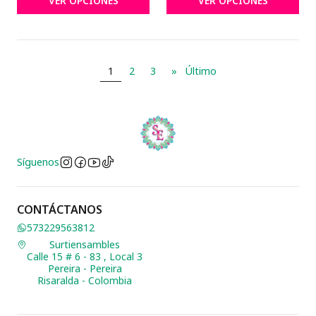
VER OPCIONES
VER OPCIONES
1
2
3
»
Último
Síguenos
CONTÁCTANOS
573229563812
Surtiensambles
Calle 15 # 6 - 83 , Local 3
Pereira - Pereira
Risaralda - Colombia