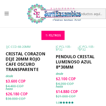
Inicio
PIEDRA NATURAL
DIJES DE PIEDRA NATURAL
DIJES DE PIEDRA
NATURAL
FILTROS
|
JC-CCD-68-20MM
JC-PCL-105-
JC-PCL-105-
|
8*32
8*32
-18%
OFF
-50%
OFF
CRISTAL CORAZON
PENDULO CRISTAL
DIJE 20MM ROJO
LUMINOSO AZUL
CAFE OSCURO
8*30MM
TRANSPARENTE
desde
desde
$2.100 COP
$3.600 COP
$4.200 COP
$4.400 COP
hasta
hasta
$14.880 COP
$26.180 COP
$21.000 COP
$36.000 COP
5.0