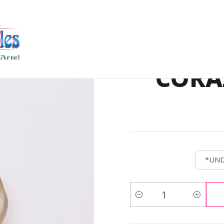
DE PIEDRA NATURAL
PENDULO CORAZON 20MM
PIEDRA NATUR
PIE
CORA
*UND
Cantidad