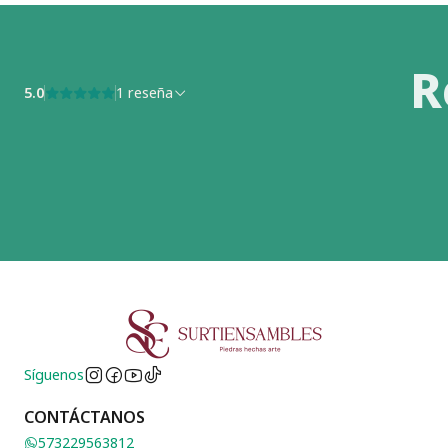
R
5.0
1 reseña
Síguenos
CONTÁCTANOS
573229563812