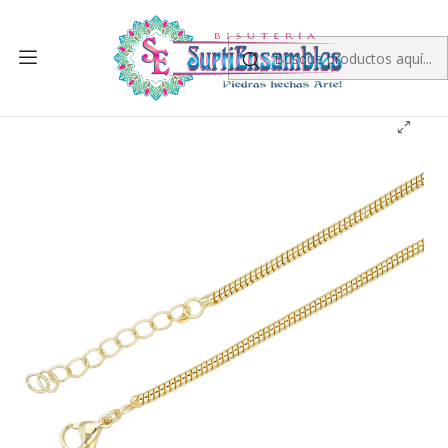
Inicio
RODIO
CADENA RODIO
RODIO DORADO CADENA LAZO PARA COLLAR EXTENSION
45CM