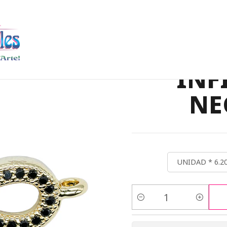
IO
CENTROS DE RODIO
RODIO DORADO INFINITO CIRCON NE
RO
INF
NE
UNIDAD * 6.2
Cantidad