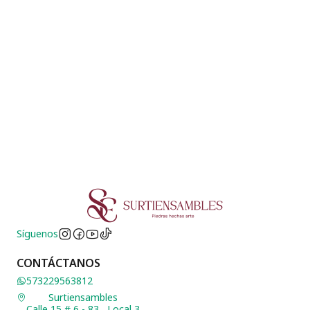
Síguenos
CONTÁCTANOS
573229563812
Surtiensambles
Calle 15 # 6 - 83 , Local 3