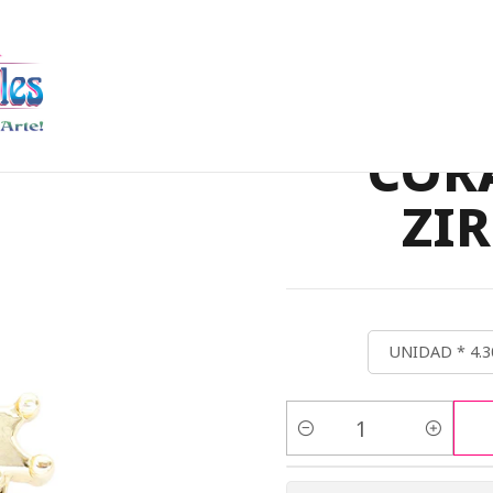
O
DIJES EN RODIO
RODIO DORADO DIJE CORAZON CORONA ZI
RODI
COR
ZI
UNIDAD * 4.3
Cantidad