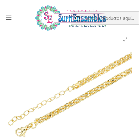
Inicio
RODIO
CADENA RODIO
RODIO DORADO CADENA TEGIDO CHINO CON EXTENSION
1.5*3.5*45CM