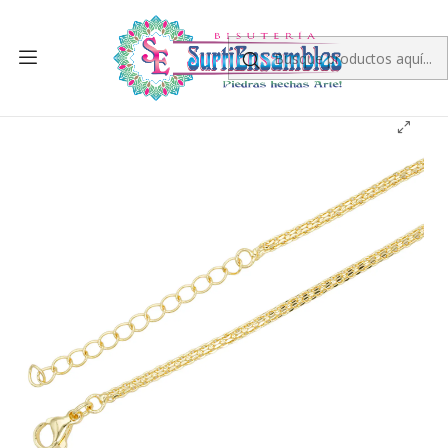
Inicio
RODIO
CADENA RODIO
RODIO DORADO CADENA TEGIDO CHINO CON EXTENSION
0.8*2*45CM