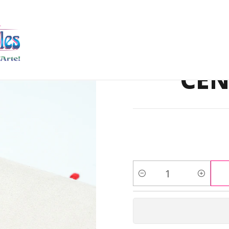
DUCTO TERMINADO
PULSERAS
PULSERA DORADA ACERO CENTR
PULSER
CEN
Cantidad