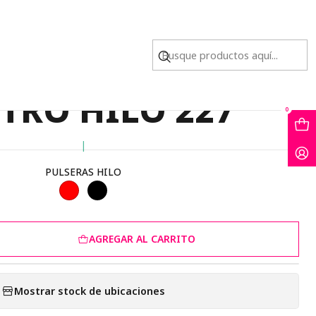
O HILO 227
A DORADA ACERO
TRO HILO 227
0
|
PULSERAS HILO
AGREGAR AL CARRITO
Mostrar stock de ubicaciones