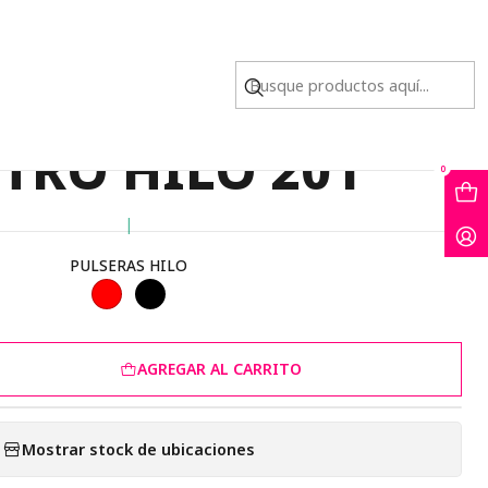
O HILO 201
A DORADA ACERO
TRO HILO 201
0
|
PULSERAS HILO
AGREGAR AL CARRITO
Mostrar stock de ubicaciones