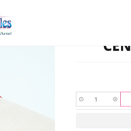
DUCTO TERMINADO
PULSERAS
PULSERA DORADA ACERO CENTR
PULSER
CEN
Cantidad