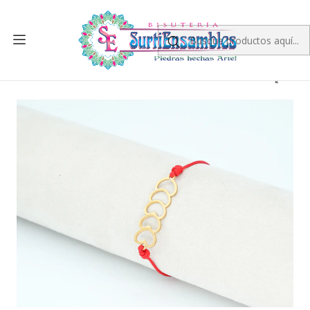
Inicio
PRODUCTO TERMINADO
PULSERAS
PULSERA DORADA ACERO CENTRO HILO 218