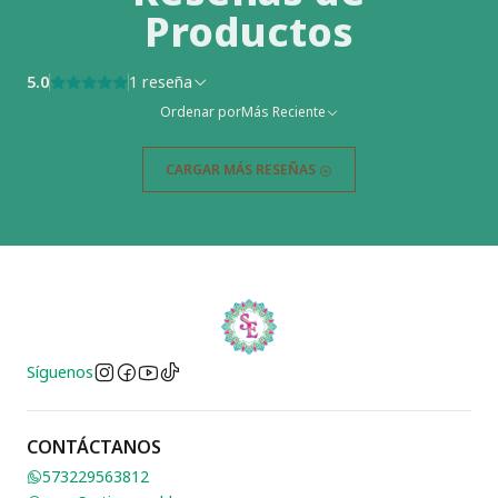
Productos
5.0
1 reseña
Ordenar por
Más Reciente
CARGAR MÁS RESEÑAS
Síguenos
CONTÁCTANOS
573229563812