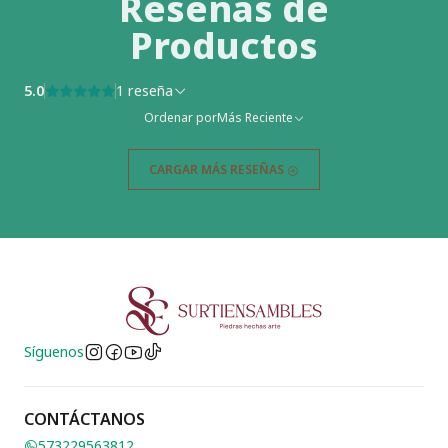
Reseñas de
Productos
5.0
1 reseña
Ordenar por
Más Reciente
CARGAR MÁS RESEÑAS
Síguenos
CONTÁCTANOS
573229563812