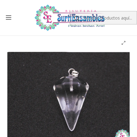
Inicio
PIEDRA NATURAL
DIJES DE PIEDRA NATURAL
PENDULO 16*24MM
PIEDRA NATURAL PENDULO DIJE 16*24M CUARZO
TRASPARENTE