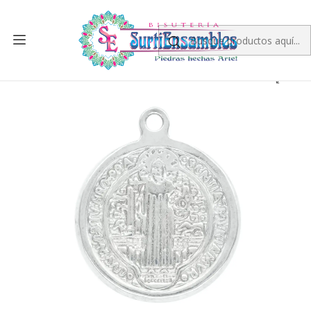
Inicio
ACERO
DIJES Y CENTROS
DIJES
MEDALLA ACERO SAN BENITO 12MM