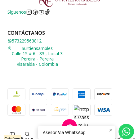
Síguenos
CONTÁCTANOS
573229563812
Surtiensambles
Calle 15 # 6 - 83 , Local 3
Pereira - Pereira
Risaralda - Colombia
2026 Biusteria Surtiensambles.
Asesor Via WhatsApp
0
Todos los derechos reservados.
Desarrollado por Jumpseller
.
$0 COP
Catalogo
Buscar
Acceso
Contacto