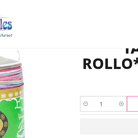
HILO CHINO 0.8MM
HILO CHINO MARCA TAIWANES 0.8 ROLLO*
HILO
T
ROLLO*
Cantidad