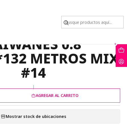
132 METROS MIX #14
 CHINO MARCA
AIWANES 0.8
0
132 METROS MIX
#14
|
AGREGAR AL CARRITO
Mostrar stock de ubicaciones