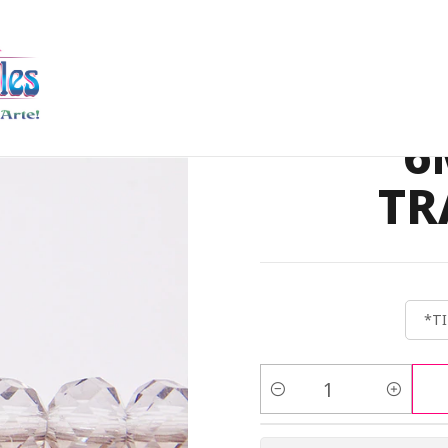
NO RONDELA
MURANO RONDELA #6
CRISTAL MURANO # 6MM 
CRIS
6
TR
*TI
Cantidad