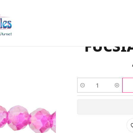
O RONDELA
MURANO RONDELA #6
CRISTAL MURANO FUCSIA 
CRI
FUCSI
Cantidad