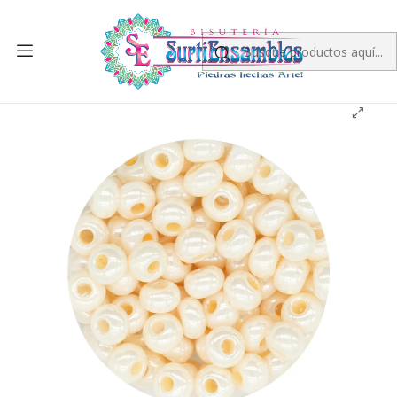
Inicio
CHAQUIRA CHECA
MOSTACILLA CHECA 10
0
CHAQUIRA CHECA 10/0 (2MM) BEIS OSCURO PERLADO
PAQUETE X 20 GRAMOS (2020 UND APROX)