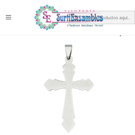
Inicio
ACERO
CRUCES Y CRUCEROS
ACERO PLATEADO CRUZ PADRE NUESTRO 50*30*1M