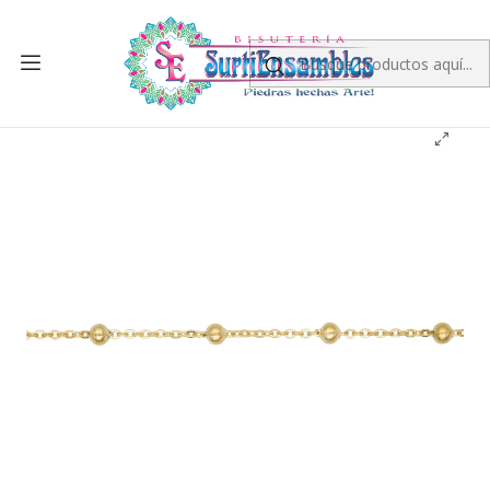
Inicio
ACERO
CADENAS
CADENA DORADA
ACERO DORADO CADENA 0.4M SEPRADOR BALIN 4MM MAS
SEGUIDO