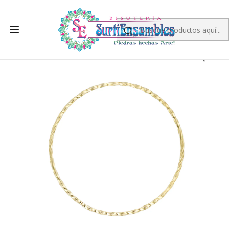
Inicio
ACERO
HERRAJES DE ACERO
ACERO DORADO ARGOLLA ENTORCHADA 30MM