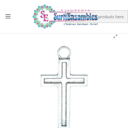
Home
SILVER SAMAK
SAMAK CHARMS
SAMAK PLATEADA DIJE CRUZ 20*30MM PAQUETE POR 12
UNIDADES APROX