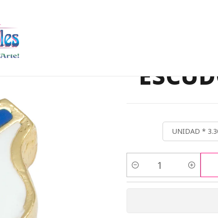
N SAMAK
BRACELET CENTERS
SAMAK DORADA CENTRO ESCUD
SAMAK
ESCUD
UNIDAD * 3.3
Quantity