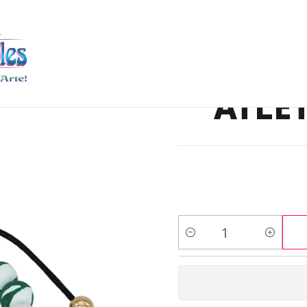
FINISHED PRODUCT
PULSERAS
PULSERA NEOPRENO ATLETICO 
PULS
ATLE
Quantity