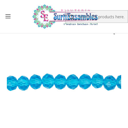
Home
CRYSTAL
ROUND MURANO
MURANO ROUND #6
CRISTAL MURANO AZUL OCEANO TRANSPARENTE # 6MM